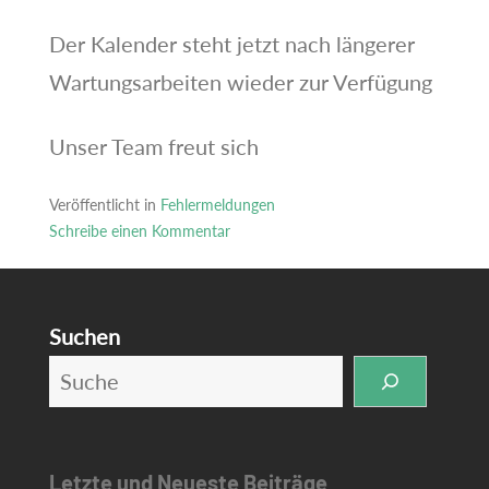
Der Kalender steht jetzt nach längerer
Wartungsarbeiten wieder zur Verfügung
Unser Team freut sich
Veröffentlicht in
Fehlermeldungen
Schreibe einen Kommentar
zu
Wartung:
Kalender
Suchen
ist
wieder
erreichbar
Letzte und Neueste Beiträge