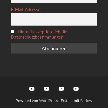
E-Mail-Adresse
Hiermit akzeptiere ich die
Datenschutzbestimmungen
Youtube
Youtube
Youtube
Youtube
Powered von
WordPress
·
Erstellt mit
Barlow
BebassHD
JohannJoos
Aalnacken