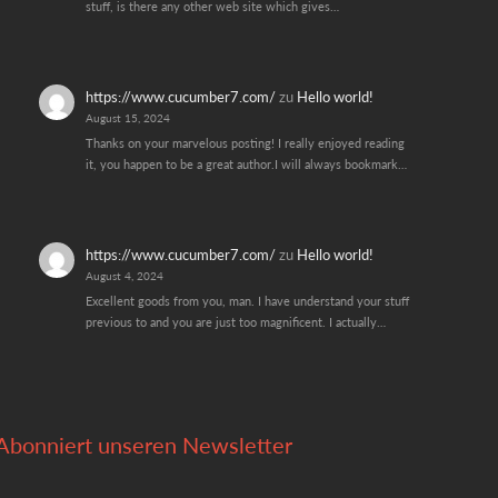
stuff, is there any other web site which gives…
https://www.cucumber7.com/
zu
Hello world!
August 15, 2024
Thanks on your marvelous posting! I really enjoyed reading
it, you happen to be a great author.I will always bookmark…
https://www.cucumber7.com/
zu
Hello world!
August 4, 2024
Excellent goods from you, man. I have understand your stuff
previous to and you are just too magnificent. I actually…
Abonniert unseren Newsletter