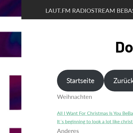
LAUT.FM RADIOSTREAM BEB
Do
Startseite
Zurüc
Weihnachten
All I Want For Christmas Is You Be
It´s beginning to look a lot like chr
Anderes