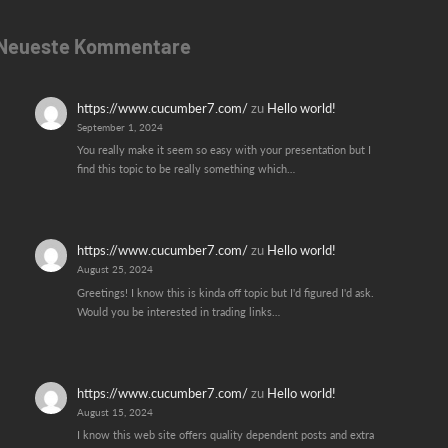
Neueste Kommentare
https://www.cucumber7.com/
zu
Hello world!
September 1, 2024
You really make it seem so easy with your presentation but I
find this topic to be really something which…
https://www.cucumber7.com/
zu
Hello world!
August 25, 2024
Greetings! I know this is kinda off topic but I'd figured I'd ask.
Would you be interested in trading links…
https://www.cucumber7.com/
zu
Hello world!
August 15, 2024
I know this web site offers quality dependent posts and extra