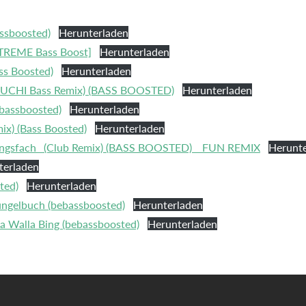
ssboosted)
Herunterladen
EXTREME Bass Boost]
Herunterladen
ss Boosted)
Herunterladen
 (LUCHI Bass Remix) (BASS BOOSTED)
Herunterladen
bassboosted)
Herunterladen
x) (Bass Boosted)
Herunterladen
eblingsfach_ (Club Remix) (BASS BOOSTED) _ FUN REMIX
Herunte
terladen
ted)
Herunterladen
ngelbuch (bebassboosted)
Herunterladen
a Walla Bing (bebassboosted)
Herunterladen