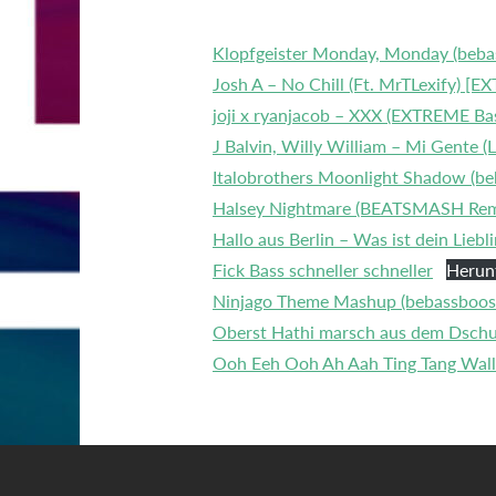
Klopfgeister Monday, Monday (beba
Josh A – No Chill (Ft. MrTLexify) [
joji x ryanjacob – XXX (EXTREME Ba
J Balvin, Willy William – Mi Gente
Italobrothers Moonlight Shadow (be
Halsey Nightmare (BEATSMASH Remi
Hallo aus Berlin – Was ist dein Li
Fick Bass schneller schneller
Herun
Ninjago Theme Mashup (bebassboos
Oberst Hathi marsch aus dem Dschu
Ooh Eeh Ooh Ah Aah Ting Tang Wall