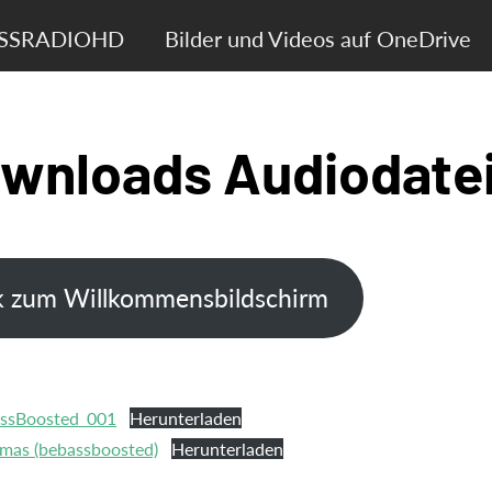
ASSRADIOHD
Bilder und Videos auf OneDrive
wnloads Audiodate
k zum Willkommensbildschirm
BassBoosted_001
Herunterladen
istmas (bebassboosted)
Herunterladen