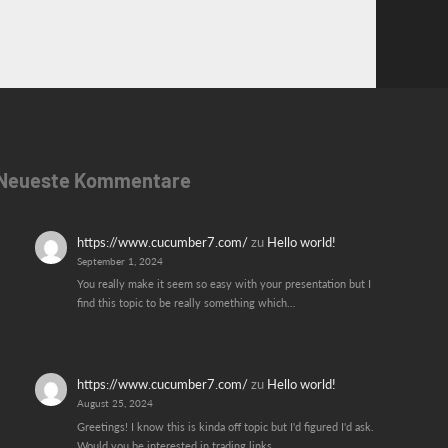
Neueste Kommentare
https://www.cucumber7.com/
zu
Hello world!
September 1, 2024
You really make it seem so easy with your presentation but I
find this topic to be really something which…
https://www.cucumber7.com/
zu
Hello world!
August 25, 2024
Greetings! I know this is kinda off topic but I'd figured I'd ask.
Would you be interested in trading links…