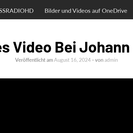
ASSRADIOHD
Bilder und Videos auf OneDrive
s Video Bei Johann
Veröffentlicht am
August 16, 2024
von
admin