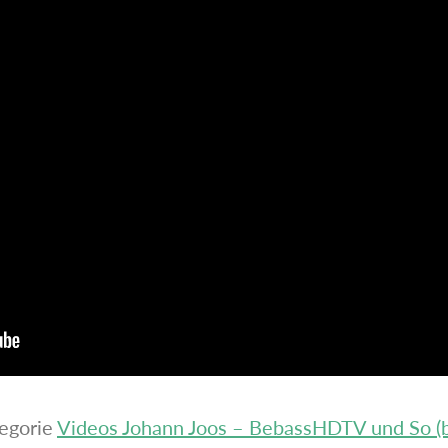
tegorie
Videos Johann Joos – BebassHDTV und So (b